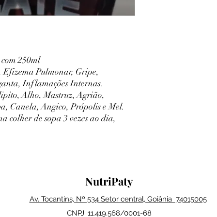
o com 250ml
 Efizema Pulmonar, Gripe,
anta, Inflamações Internas.
pito, Alho, Mastruz, Agrião,
a, Canela, Angico, Própolis e Mel.
colher de sopa 3 vezes ao dia,
.
NutriPaty
Av. Tocantins, Nº 534 Setor central, Goiânia 74015005
CNPJ: 11.419.568/0001-68