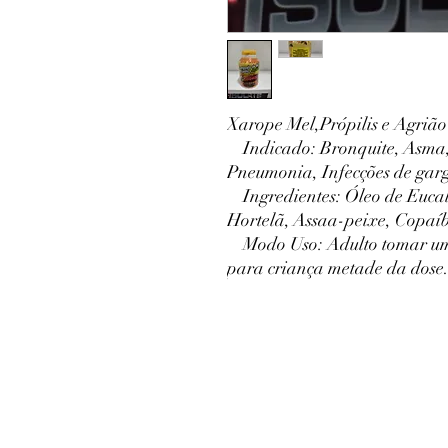
Xarope Mel,Própilis e Agriã
Indicado: Bronquite, Asma,
Pneumonia, Infecções de garg
Ingredientes: Óleo de Eucali
Hortelã, Assaa-peixe, Copaíb
Modo Uso: Adulto tomar uma 
para criança metade da dose