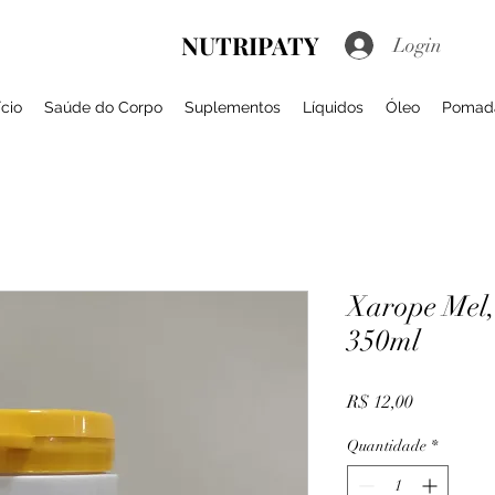
NUTRIPATY
Login
ício
Saúde do Corpo
Suplementos
Líquidos
Óleo
Pomad
Xarope Mel,
350ml
Preço
R$ 12,00
Quantidade
*