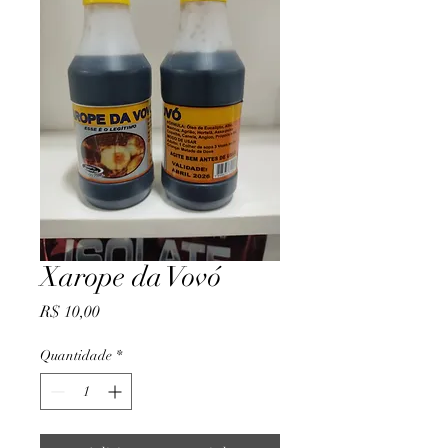
Xarope da Vovó
Preço
R$ 10,00
Quantidade
*