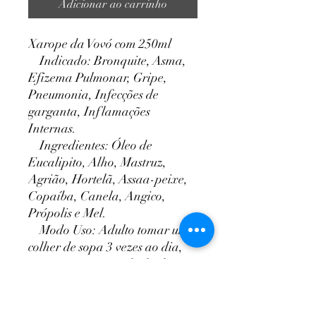
Adicionar ao carrinho
Xarope da Vovó com 250ml
Indicado: Bronquite, Asma,
Efizema Pulmonar, Gripe,
Pneumonia, Infecções de
garganta, Inflamações
Internas.
Ingredientes: Óleo de
Eucalipito, Alho, Mastruz,
Agrião, Hortelã, Assaa-peixe,
Copaíba, Canela, Angico,
Própolis e Mel.
Modo Uso: Adulto tomar uma
colher de sopa 3 vezes ao dia,
para criança metade da dose.