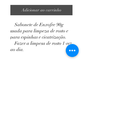
Adicionar ao carrinho
Sabonete de Enxofre 90g
usada para limpeza de rosto e
para espinhas e cicatrização.
Fazer a limpesa de rosto 1 vez
ao dia.
NutriPaty
ciadasraizes@gmail.com
Telefone/Whatsapp:
(62) 99220-1806
Políticas de Privacidade