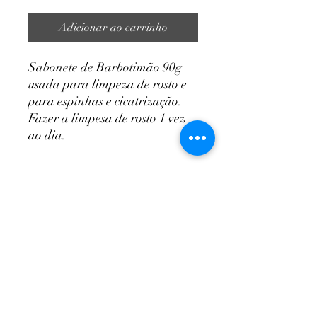
Adicionar ao carrinho
Sabonete de Barbotimão 90g
usada para limpeza de rosto e
para espinhas e cicatrização.
Fazer a limpesa de rosto 1 vez
ao dia.
NutriPaty
ciadasraizes@gmail.com
Telefone/Whatsapp:
(62) 99220-1806
Políticas de Privacidade