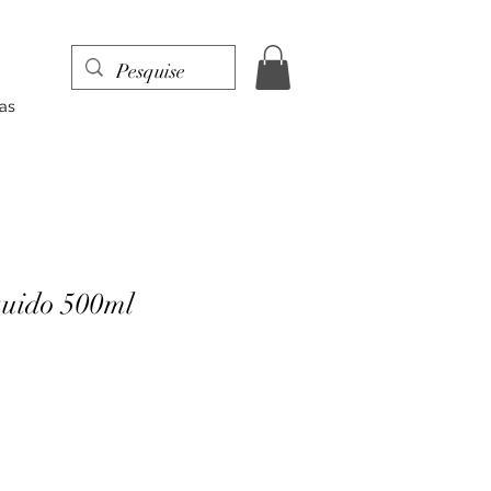
as
quido 500ml