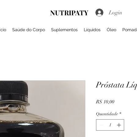
NUTRIPATY
Login
ício
Saúde do Corpo
Suplementos
Líquidos
Óleo
Pomad
Próstata Lí
Preço
R$ 10,00
Quantidade
*