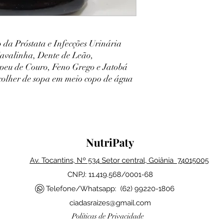
a Próstata e Infecções Urinária
avalinha, Dente de Leão,
eu de Couro, Feno Grego e Jatobá
olher de sopa em meio copo de água
NutriPaty
Av. Tocantins, Nº 534 Setor central, Goiânia 74015005
CNPJ: 11.419.568/0001-68
Telefone/Whatsapp: (62) 99220-1806
ciadasraizes@gmail.com
Políticas de Privacidade