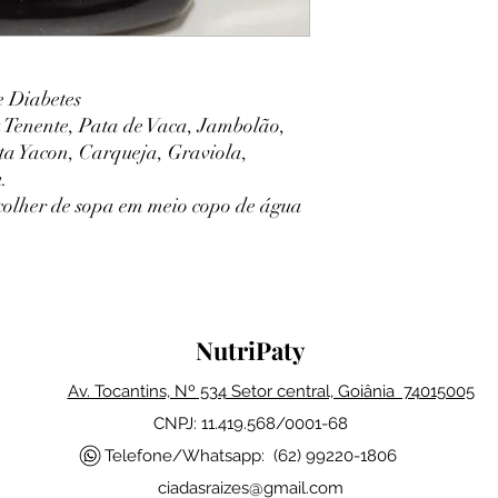
 Diabetes
Tenente, Pata de Vaca, Jambolão,
ta Yacon, Carqueja, Graviola,
.
olher de sopa em meio copo de água
NutriPaty
Av. Tocantins, Nº 534 Setor central, Goiânia 74015005
CNPJ: 11.419.568/0001-68
Telefone/Whatsapp: (62) 99220-1806
ciadasraizes@gmail.com