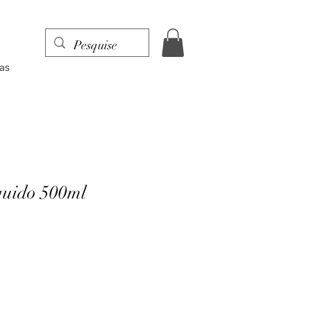
as
quido 500ml