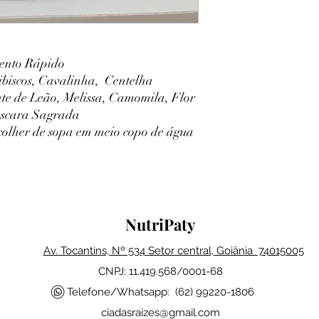
ento Rápido
biscos, Cavalinha, Centelha
nte de Leão, Melissa, Camomila, Flor
áscara Sagrada
olher de sopa em meio copo de água
NutriPaty
Av. Tocantins, Nº 534 Setor central, Goiânia 74015005
CNPJ: 11.419.568/0001-68
Telefone/Whatsapp: (62) 99220-1806
ciadasraizes@gmail.com