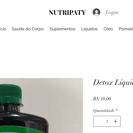
NUTRIPATY
Login
ício
Saúde do Corpo
Suplementos
Líquidos
Óleo
Pomad
Detox Líqui
Preço
R$ 10,00
Quantidade
*