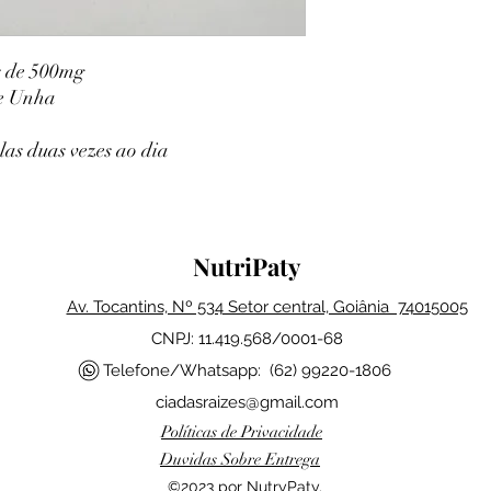
s de 500mg
 e Unha
las duas vezes ao dia
NutriPaty
Av. Tocantins, Nº 534 Setor central, Goiânia 74015005
CNPJ: 11.419.568/0001-68
Telefone/Whatsapp: (62) 99220-1806
ciadasraizes@gmail.com
Políticas de Privacidade
Duvidas Sobre Entrega
©2023 por NutryPaty.