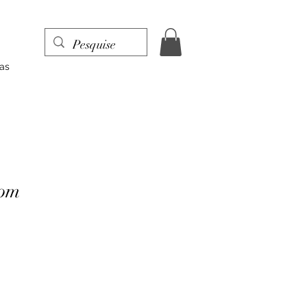
as
uom