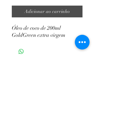
Adicionar ao carrinho
Óleo de coco de 200ml
GoldGreen extra virgem
NutriPaty
ciadasraizes@gmail.com
Telefone/Whatsapp:
(62) 99220-1806
Políticas de Privacidade
Duvidas Sobre Entrega
Av. Tocantins, Nº 534 Setor central, Goiânia